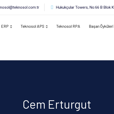
knosol@teknosol.com.tr
Hukukçular Towers, No:66 B Blok Ka
l ERP
Teknosol APS
Teknosol RPA
Başarı Öyküleri
Cem Erturgut