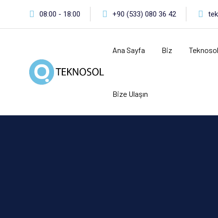
Skip
08:00 - 18:00
+90 (533) 080 36 42
te
to
content
Ana Sayfa
Biz
Teknoso
Bize Ulaşın