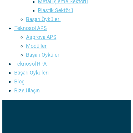
Metal İşleme Sektörü
Plastik Sektörü
Başarı Öyküleri
Teknosol APS
Asprova APS
Modüller
Başarı Öyküleri
Teknosol RPA
Başarı Öyküleri
Blog
Bize Ulaşın