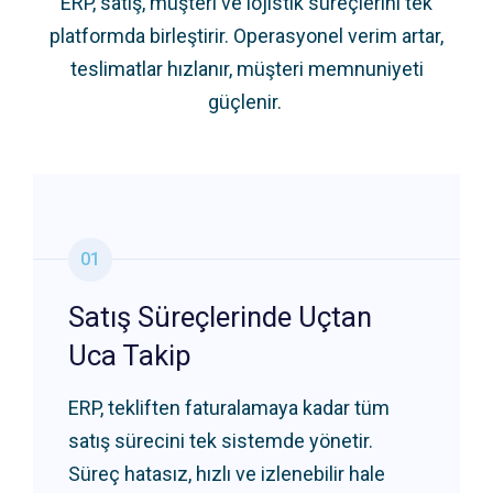
ERP,
satış
,
müşteri
ve
lojistik
süreçlerini
tek
platformda
birleştirir
.
Operasyonel
verim
artar
,
teslimatlar
hızlanır
,
müşteri
memnuniyeti
güçlenir
.
01
Satış Süreçlerinde Uçtan
Uca Takip
ERP, tekliften faturalamaya kadar tüm
satış sürecini tek sistemde yönetir.
Süreç hatasız, hızlı ve izlenebilir hale