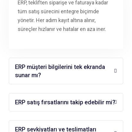
ERP,
tekliften
siparişe
ve
faturaya
kadar
tüm
satış
sürecini
entegre
biçimde
yönetir
. Her
adım
kayıt
altına
alınır
,
süreçler
hızlanır
ve
hatalar
en
aza
iner
.
ERP müşteri bilgilerini tek ekranda
sunar mı?
ERP satış fırsatlarını takip edebilir mi?
ERP sevkiyatları ve teslimatları