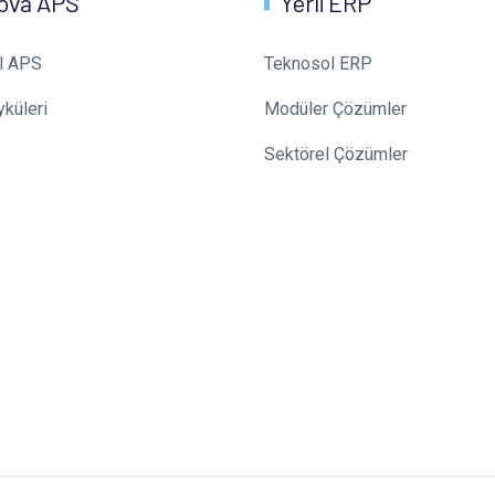
ova APS
Yerli ERP
l APS
Teknosol ERP
yküleri
Modüler Çözümler
Sektörel Çözümler