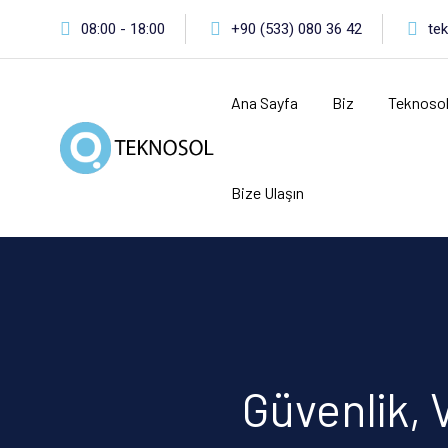
Skip
08:00 - 18:00
+90 (533) 080 36 42
te
to
content
Ana Sayfa
Biz
Teknoso
Bize Ulaşın
Güvenlik, 