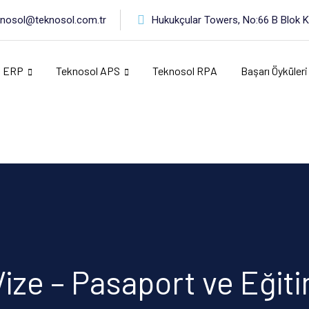
knosol@teknosol.com.tr
Hukukçular Towers, No:66 B Blok Ka
l ERP
Teknosol APS
Teknosol RPA
Başarı Öyküleri
Vize – Pasaport ve Eğit