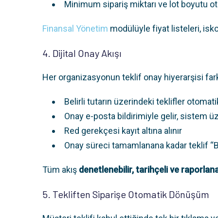
Minimum sipariş miktarı ve lot boyutu o
Finansal Yönetim
modülüyle fiyat listeleri, isko
4. Dijital Onay Akışı
Her organizasyonun teklif onay hiyerarşisi farkl
Belirli tutarın üzerindeki teklifler otomat
Onay e-posta bildirimiyle gelir, sistem üz
Red gerekçesi kayıt altına alınır
Onay süreci tamamlanana kadar teklif “
Tüm akış
denetlenebilir, tarihçeli ve raporlana
5. Tekliften Siparişe Otomatik Dönüşüm