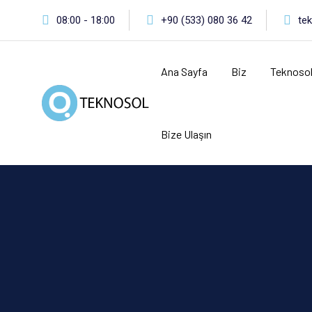
Skip
08:00 - 18:00
+90 (533) 080 36 42
te
to
content
Ana Sayfa
Biz
Teknoso
Bize Ulaşın