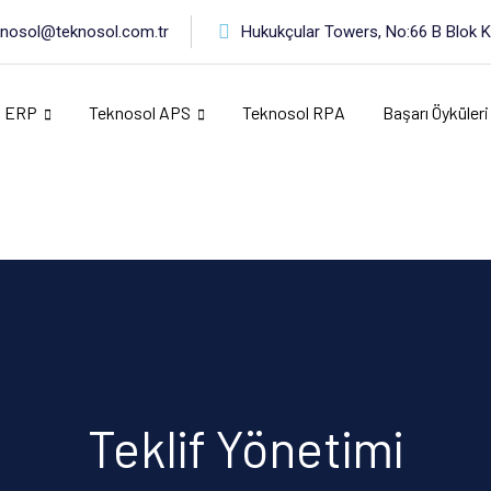
knosol@teknosol.com.tr
Hukukçular Towers, No:66 B Blok Ka
l ERP
Teknosol APS
Teknosol RPA
Başarı Öyküleri
Teklif Yönetimi