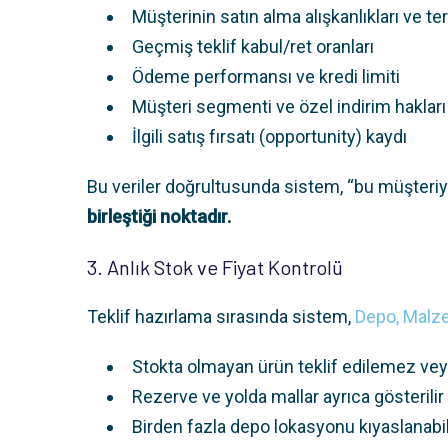
Müşterinin satın alma alışkanlıkları ve ter
Geçmiş teklif kabul/ret oranları
Ödeme performansı ve kredi limiti
Müşteri segmenti ve özel indirim hakları
İlgili satış fırsatı (opportunity) kaydı
Bu veriler doğrultusunda sistem, “bu müşteriye
birleştiği noktadır.
3. Anlık Stok ve Fiyat Kontrolü
Teklif hazırlama sırasında sistem,
Depo, Malz
Stokta olmayan ürün teklif edilemez veya 
Rezerve ve yolda mallar ayrıca gösterilir
Birden fazla depo lokasyonu kıyaslanabil