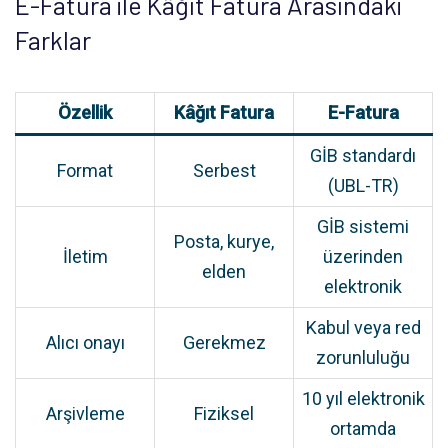
E-Fatura ile Kâğıt Fatura Arasındaki
Farklar
Özellik
Kâğıt Fatura
E-Fatura
GİB standardı
Format
Serbest
(UBL-TR)
GİB sistemi
Posta, kurye,
İletim
üzerinden
elden
elektronik
Kabul veya red
Alıcı onayı
Gerekmez
zorunluluğu
10 yıl elektronik
Arşivleme
Fiziksel
ortamda